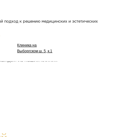
льную
еня
зультат именно для вашей кожи
сле
сли вы уйдете без записи
осим ставить, а потому что так и работаем
-
безопасно, эффектив
нально