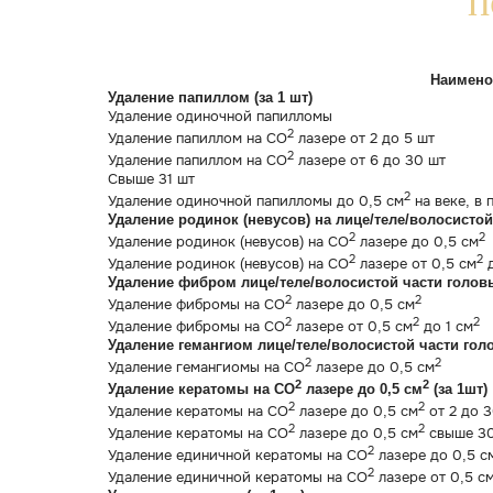
Работаем только с 
Сертифицированные препараты
от мир
Оригинальное косметологическое обо
Лицензии минздрава
на осуществление медицинской деятель
Гибкая система скидок
и персональные 
Врачи дерматовенерологи, косметолог
проблем пациентов и всегда используем
Зде
Клиника на
Гороховой ул. 77