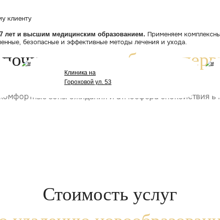
Подобрать оптима
процедуру для м
врач объясняет механику процедуры и реалистичный ре
 —
никаких доплат в процессе и неожиданных счетов по
ения —
если процедура не нужна, скажем честно, даже е
 выполненных процедур. Рейтинг 5.0—
не потому что пр
логия нового уровня 
профессио