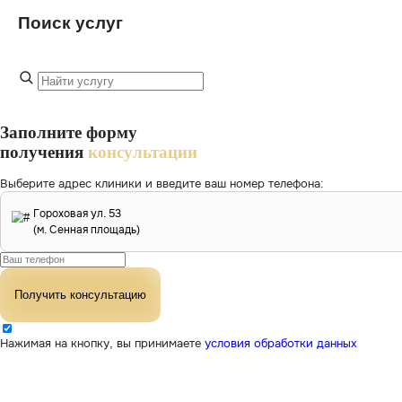
косметологии
ш.5, к.1
Поиск услуг
в Санкт-
+7 (812) 596-
Петербурге
21-14