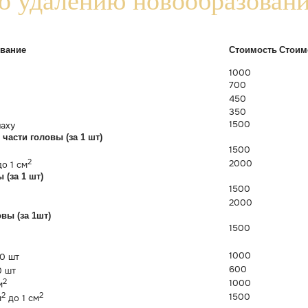
лицензированным оборудованием и оригиналь
овых лидеров в области косметологии
рудование
с регистрационным удостоверением Минздра
ности
бонусы каждому клиенту
и с опытом от 7 лет и высшим медицинским образова
 только современные, безопасные и эффективные методы
сь вы почувствуете
за
Клиника на
Гороховой ул. 53