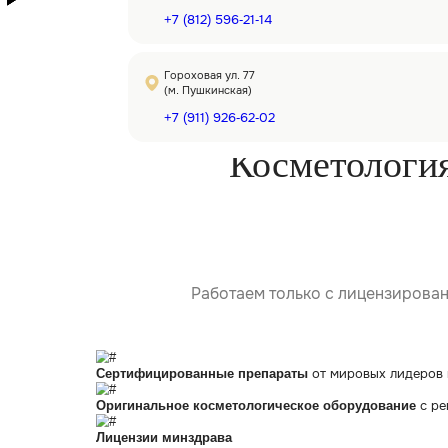
Удаление р
в лицензир
врачом кос
с опытом от
Контакты клиник:
Наша миссия – оказывать косме
экспертного уровня
✦
с высокой 
Гороховая ул. 53
(м. Сенная Площадь)
для пациента