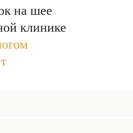
:
данных