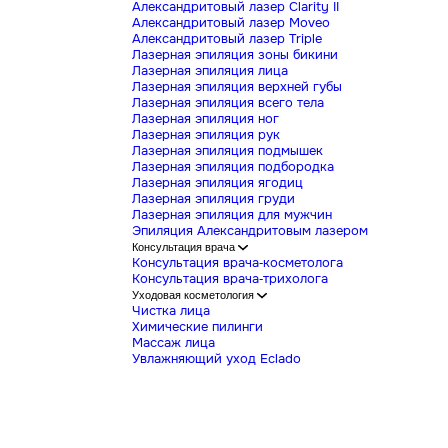
Коллостотерапия
Мезотерапия
Биореволюметрия
Лечение гипергидроза
Нити APTOS
Лазерная эпиляция
Александритовый лазер Clarity II
Александритовый лазер Moveo
Александритовый лазер Triple
Лазерная эпиляция зоны бикини
Лазерная эпиляция лица
Лазерная эпиляция верхней губы
Лазерная эпиляция всего тела
Лазерная эпиляция ног
Лазерная эпиляция рук
Лазерная эпиляция подмышек
Лазерная эпиляция подбородка
Лазерная эпиляция ягодиц
Лазерная эпиляция груди
Лазерная эпиляция для мужчин
Эпиляция Александритовым лазер
Консультация врача
Консультация врача-косметолога