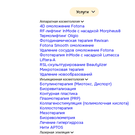
Услуги
Аппаратная косметология
4D омоложение Fotona
RF-лифтинг InMode с насадкой Mor
Термолифтинг Oligio
Фотодинамическая терапия Revixa
Fotona Smooth омоложение
Удаление сосудов омоложение Fot
Фототерапия InMode с насадкой L
Liftera-A
RSL-скульптурирование Beautylizer
Микротоковая терапия
Удаление новообразований
Инъекционная косметология
Ботулинотерапия (Миотокс, Диспор
Биоревитализация
Контурная пластика
Плазмотерапия (PRP)
Коллагеностимуляция (полимолочна