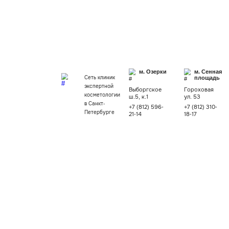
Консультация врача-трихолога
Уходовая косметология
Чистка лица
Химические пилинги
Массаж лица
Увлажняющий уход Eclado
м. Озерки
Сеть клиник
экспертной
Выборгское