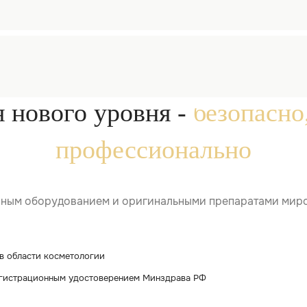
одинок на шее
ованной клинике
метологом
 7 лет
тологические услуги
степенью безопасности