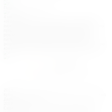
Пациент +7 904 33XXXXX
4 марта 2024
«Я обратилась в клинику "Бионика" с проблемой
пигментации. Врач Гормашова Елизавета Вадимовна
провела мне необходимые процедуры и дала
рекомендации. После проведённых процедур
пигментные пятна исчезли. Я очень довольна
результатом. Огромное спасибо за чистую и сияющую
кожу. Буду всем рекомендовать доктора и клинику!»
Курсы и
образование
Врач активно посещает профильные курсы, семинары,
конференции
2013
Кубанский государственный медицинский университет,
Дерматовенерология
2013
Северо-Западный государственный медицинский