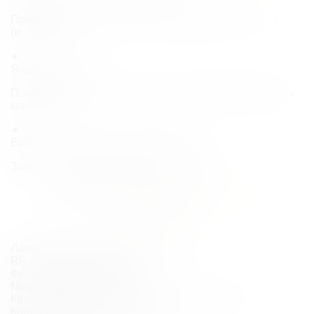
Принимает в клинике «NK» на Выборгском ш. 5, к.1
(м. Озерки)
✦
Яндекс.Отзывы
Подтверждённые отзывы и высокие оценки реальных
клиентов
✦
Высшее медицинское образование
Закончила медицинский ВУЗ в 2007 году
Елизавета Вадимовна
проводит
процедуры:
Лазерная эпиляция (Moveo; Triple)
RF-лифтинг Morpheus8
Фотоомоложение Lumecca
Мезотерапия (Filorga)
Коллагенотерапия (Сферогель; Collost Micro)
Коллагеностимуляция (Bellarti)