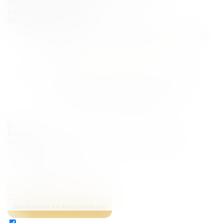
Лазерное удаление доброкачественных
новообразований кожи
Микротоковая терапия
Запишитесь на консультацию в клинику
«NK»
к Гормашовой Е.В.
Врач-дерматолог проведет тщательный осмотр вашей кожи
с помощью современного оборудования и составит
индивидуальный
план эпиляции с ценами
и периодичностью процедур
Выберите адрес клиники и введите ваш номер
телефона:
Выборгское ш. 5, к.1
Записаться на консультацию