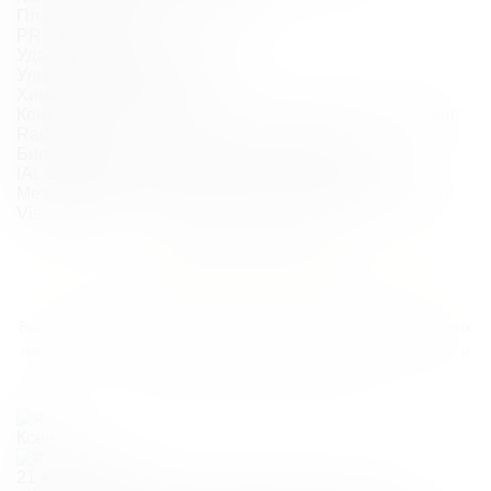
Плазмотерапия
PRP-терапия
Удаление новообразований
Ультразвуковая чистка
Химические пилинги
Контурная пластика (Belotero; Regenyal; Bio‑Expander;
Radiesse)
Биоревитализация (Bioregen; IAL‑system;
IAL‑system ACP; Bellarti; Belotero; MesoWarthon;
Meso‑Xanthin F 199; Novacutan; Plinest; Neauvia; Revi;
Viscoderm)
Отзывы о работе
Гормашовой Елизаветы Вадимовны
Вы можете оставить ваш отзыв о клинике в интернете на таких
платформах, как Яндекс, Продокторов, НаПоправку и Докту, и
он обязательно появиться здесь
Ксения Т.
21 января 2025