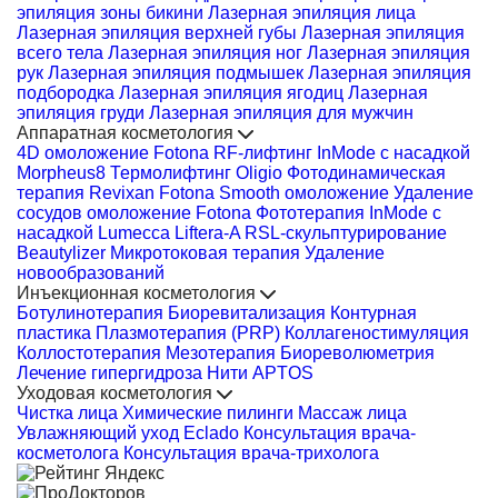
эпиляция зоны бикини
Лазерная эпиляция лица
Лазерная эпиляция верхней губы
Лазерная эпиляция
всего тела
Лазерная эпиляция ног
Лазерная эпиляция
рук
Лазерная эпиляция подмышек
Лазерная эпиляция
подбородка
Лазерная эпиляция ягодиц
Лазерная
эпиляция груди
Лазерная эпиляция для мужчин
Аппаратная косметология
4D омоложение Fotona
RF-лифтинг InMode с насадкой
Morpheus8
Термолифтинг Oligio
Фотодинамическая
терапия Revixan
Fotona Smooth омоложение
Удаление
сосудов омоложение Fotona
Фототерапия InMode с
насадкой Lumecca
Liftera-A
RSL-скульптурирование
Beautylizer
Микротоковая терапия
Удаление
новообразований
Инъекционная косметология
Ботулинотерапия
Биоревитализация
Контурная
пластика
Плазмотерапия (PRP)
Коллагеностимуляция
Коллостотерапия
Мезотерапия
Биореволюметрия
Лечение гипергидроза
Нити APTOS
Уходовая косметология
Чистка лица
Химические пилинги
Массаж лица
Увлажняющий уход Eclado
Консультация врача-
косметолога
Консультация врача-трихолога