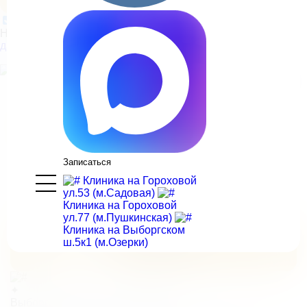
Нажимая на кнопку, вы принимаете
условия обработки
данных
Главная
>
Врачи
>
Гормашова Елизавета Вадимовна
Гормашова
Елизавета Вадимовна
Врач дерматовенеролог, косметолог
Записаться
✦
Клиника на Гороховой
Стаж работы врачом
ул.53 (м.Садовая)
Клиника на Гороховой
косметологом:
13 лет
ул.77 (м.Пушкинская)
Клиника на Выборгском
Записаться на прием
ш.5к1 (м.Озерки)
к Гормашовой Е.В.
✦
Выборгское ш. 5, к.1 (м. Озерки)