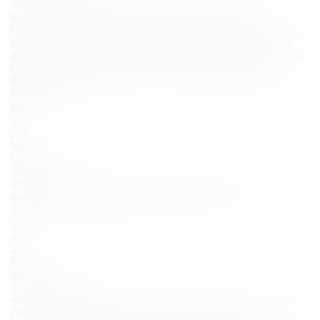
«Квалифицированные сотрудники, всегда есть
возможность корректировки времени посещения.
Накануне дня записи поступает сообщение из центра с
напоминанием. Аппаратура новая, хорошие лазеры
для эпиляции. Помещения всегда убраны и проверены.
Отдельная благодарность врачу Гормашовой Е.В.
Всегда всё вовремя, чётко и с хорошим результатом.
Рекомендую.»
Мария
18 января 2025
«Рекомендую врача Гормашову Елизавету Вадимовну,
мастера на все руки! Делала много процедур и
осталась очень довольна! Спасибо!»
Кристина М.
12 января 2025
«Очень хорошая клиника. Посещаю её уже несколько
лет. Вежливый и профессиональный персонал. Всегда