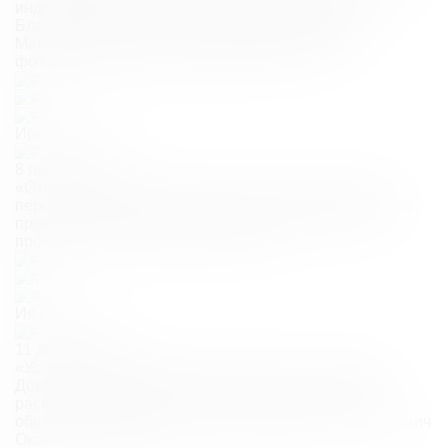
индивидуальный подход и отличный результат.
Благодарю косметолога Гормашову Елизавету.
Максимально качественно провела процедуру
фотоомоложения на аппарате lumecca.»
Ирина Величко
8 января 2025
«Отличная клиника косметологии с великолепным
персоналом. Врач Гормашова Елизавета Вадимовна
провела процедуру фотоомоложения, тщательно
проработав все необходимые зоны.»
Ия Полевая
11 декабря 2024
«Услугами клиники пользуюсь уже почти пол года.
Довольна и персоналом, и условиями, и удобным
расположением) благодарю за работу и приятное
общение Гормашову Елизавету Вадимовну и Симкович
Оксану Павловну)»