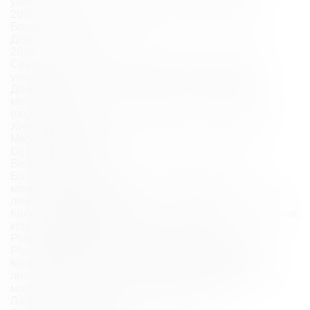
университет им. И. И. Мечникова, Косметология
2018
Военно-медицинская академия им. С. М. Кирова,
Дерматовенерология
2018
Северо-Западный государственный медицинский
университет им. И. И. Мечникова, Косметология
Дополнительно прошла обучение по следующим
методикам
(подтверждено соответствующими сертификатами):
Химические пилинги
Мезотерапия. Применение препаратов Aesthetic
Dermal (2016 г.)
Биоревитализация
Ботулинотерапия (Botox, Dysport): коррекция
мимических морщин, лечение гипертонуса платизмы,
лечение гипергидроза
Коллагенотерапия (коллост) — протоколы омоложения,
коррекция стрий и атрофических рубцов
Plasmolifting в косметологиии и трихологии (2017 г.)
Plasmolifting Geltherapy в косметологии (2017 г.)
Контурная пластика: волюмометрия средней трети
лица (Juvederm Voluma), заполнение поверхностных
морщин в технике бланшинг (Belotero soft)
Лазерная эпиляция