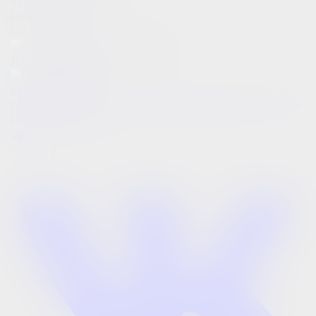
+7 (812) 424-83-18
Режим работы:
Пн-Вс: с 10:00 до 21:00
Лицензии 78-00-554705
Версия для
слабовидящих
Главная
Услуги
Акции
Цены
Врачи
Отзывы
О клинике
Статьи
Контакты