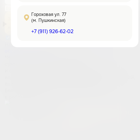
Гороховая ул. 77
Забрать 3 000 ₽
(м. Пушкинская)
на первый визит
+7 (911) 926-62-02
Нажимая на кнопку, вы принимаете
условия
обработки данных
*Можно оплатить 30% от суммы в чеке
*Не
суммируется с другими акциями
и спецпредложениями!
*Не распространяется
на консультации врачей, удаления новообразований,
лазерную эпиляцию, RSL. Ермакову А.А.
Без предоплаты. Ответим в течение 5 минут
в рабочее время
Прием ведут врачи
дерматовенерологи,
косметологи
Все наши врачи — настоящие профессионалы, которые