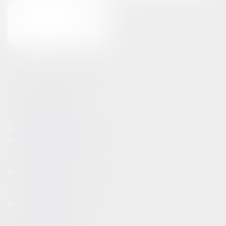
Клиника на
Гороховой
ул.77
м. Сенная площадь
Гороховая ул.53
с 10:00 до 21:00
без выходных
+7 (812) 310-18-17
м. Озерки
Выборгское ш. 5, к.1
+7 (812) 220-75-58
м. Сенная площадь
Гороховая ул. 53
+7 (812) 220-14-19
м. Пушкинская
Гороховая ул. 77