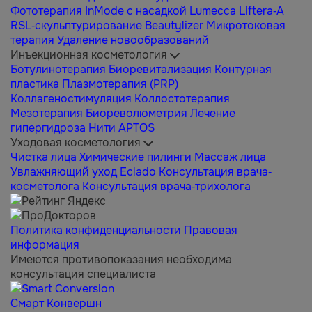
Фототерапия InMode с насадкой Lumecca
Liftera-A
RSL-скульптурирование Beautylizer
Микротоковая
терапия
Удаление новообразований
Инъекционная косметология
Ботулинотерапия
Биоревитализация
Контурная
пластика
Плазмотерапия (PRP)
Коллагеностимуляция
Коллостотерапия
Мезотерапия
Биореволюметрия
Лечение
гипергидроза
Нити APTOS
Уходовая косметология
Чистка лица
Химические пилинги
Массаж лица
Увлажняющий уход Eclado
Консультация врача-
косметолога
Консультация врача-трихолога
Политика конфиденциальности
Правовая
информация
Имеются противопоказания необходима
консультация специалиста
Смарт Конвершн