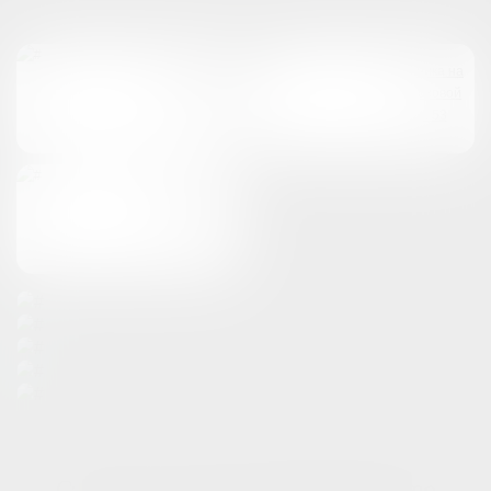
атмосфера спокойствия в каждой из наших клиник
Клиника на
Клиника на
Гороховой
Гороховой
ул. 77
ул. 53
Клиника на
Выборгском
ш. 5, к.1
Стоимость услуг на инъекционную