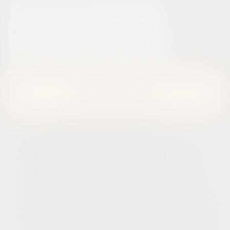
Наша миссия – оказывать
косметологические услуги экспертного
✦
уровня
с высокой степенью
безопасности для пациента
Подобрать оптимальную
процедуру для меня
врач объясняет
Прогноз до начала лечения —
механику процедуры и реалистичный
результат именно для вашей кожи
никаких
Цена фиксируется в договоре —
доплат в процессе и неожиданных счетов
после
если
Только обоснованные назначения —
процедура не нужна, скажем честно, даже если
вы уйдете без записи
Работаем с 2009 года. 90000+ выполненных