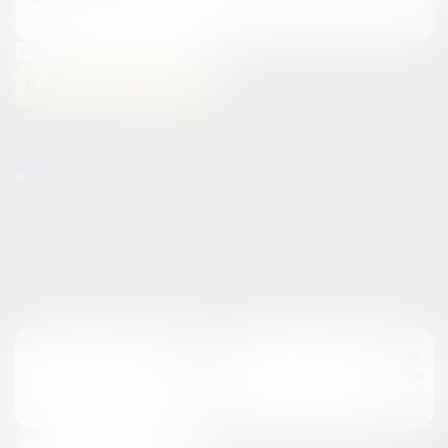
Телефон
Получить ответы на вопросы
Нажимая на кнопку, вы принимаете
условия
обработки данных
Найдите клинику
рядом с вами
Озерки, Сенная площадь, Пушкинская в Санкт-Петербурге —
каждая в 2 минутах от метро, работаем ежедневно с 10:00
до 21:00
Клиника на
Клиника на
Гороховой
Выборгском
ул.53
ш.5, к.1