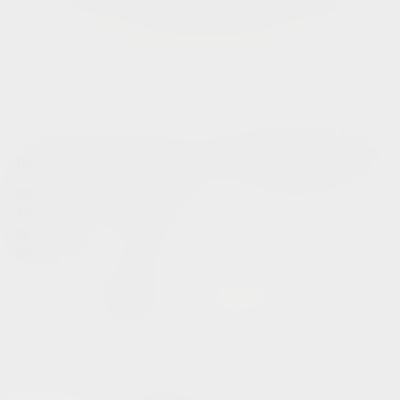
косметологию:
Биоревитализация Novacutan
Посмотрите полный прайс лист по биоревитализации
Novacutan
Стоимость со скидкой
Наименование
Стоимость
10%
Novocutan
18000
Ybio
Novocutan
18000
Sbio
Отзывы о
клинике «NK»
Вы можете оставить ваш отзыв о клинике в интернете
на таких платформах, как Яндекс, Продокторов, НаПоправку
и Докту, и он обязательно появиться здесь