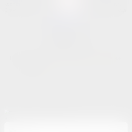
косметолог.
косметолог.
Стаж — 19 лет
Стаж — 3 года
Богомолова Анна
Ивановна
Главный врач,
дерматовенеролог,
косметолог.
Стаж — 14 лет
Получите ответы на интересующие вас
вопросы
без визита в клинику
Наш администратор ответит на все интересующие вас
вопросы
и уточнит информацию по свободному времени для
записи
Выберите как с вами связаться: