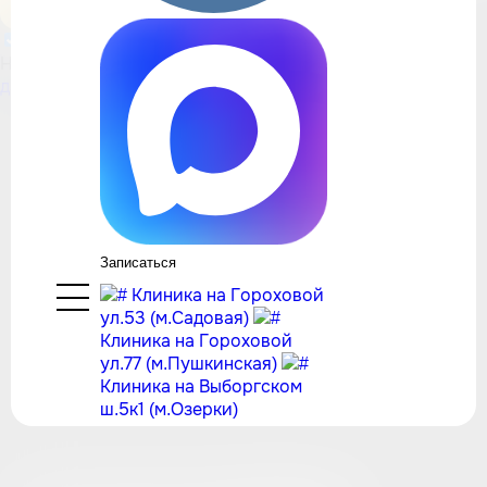
Получить консультацию
Нажимая на кнопку, вы принимаете
условия обработки
данных
Биоревитализация Novacutan
в лицензированной клинике
врачом косметологом
Записаться
с опытом от 7 лет
Клиника на Гороховой
ул.53 (м.Садовая)
Клиника на Гороховой
ул.77 (м.Пушкинская)
Клиника на Выборгском
ш.5к1 (м.Озерки)