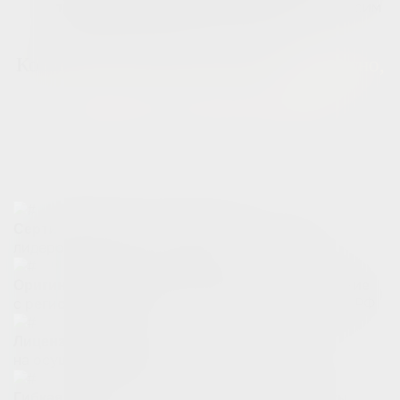
не потому что просим
процедур. Рейтинг 5.0—
ставить, а потому что так и работаем
Косметология нового уровня -
безопасно,
эффективно, профессионально
Работаем только с лицензированным оборудованием и
оригинальными препаратами мировых лидеров индустрии
красоты
от мировых
Сертифицированные препараты
лидеров в области косметологии
Оригинальное косметологическое оборудование
с регистрационным удостоверением Минздрава РФ
Лицензии минздрава
на осуществление медицинской деятельности
и персональные бонусы
Гибкая система скидок