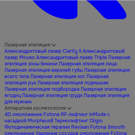
Лазерная эпиляция
Александритовый лазер Clarity II
Александритовый
лазер Moveo
Александритовый лазер Triple
Лазерная
эпиляция зоны бикини
Лазерная эпиляция лица
Лазерная эпиляция верхней губы
Лазерная эпиляция
всего тела
Лазерная эпиляция ног
Лазерная
эпиляция рук
Лазерная эпиляция подмышек
Лазерная эпиляция подбородка
Лазерная эпиляция
ягодиц
Лазерная эпиляция груди
Лазерная эпиляция
для мужчин
Аппаратная косметология
4D омоложение Fotona
RF-лифтинг InMode с
насадкой Morpheus8
Термолифтинг Oligio
Фотодинамическая терапия Revixan
Fotona Smooth
омоложение
Удаление сосудов омоложение Fotona