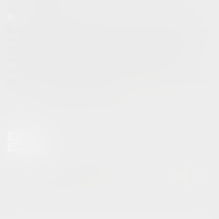
каждому клиенту
Врачи дерматовенерологи, косметологи с опытом
от 7 лет и высшим медицинским образованием.
Применяем комплексный подход к решению
медицинских и эстетических проблем пациентов
и всегда используем только современные,
безопасные и эффективные методы лечения и ухода.
Фото до и после
процедуры
Реальные результаты наших клиентов
Услуга
Специалист
Здесь вы почувствуете
заботу с первых
минут
Эстетичные интерьеры, комфортные зоны ожидания и