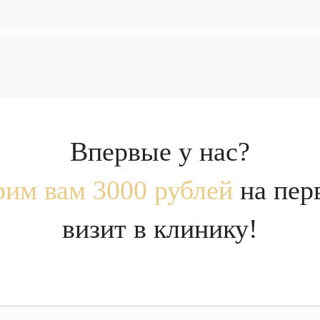
вляются морщины, и контуры лица становятся менее четки
 безоперационного лифтинга является
RF-лифтинг
, осно
 и Morpheus 8. Они работают с помощью микроигольчатой 
 запускает восстановление, а радиочастотная энергия на
матовенеролог, косметолог
х проблем: подтягивает кожу, разглаживает морщины, ул
х и теле, расширенными порами, рубцами, растяжками и 
фтингом
необходима консультация с врачом для исключен
ниях, наличии металлических имплантатов,
сердечно-сосу