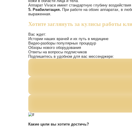
🔥 Можно оплатить 30%
от суммы в чеке
Выберите как
получить 3000 рублей
Телефон
Получить 3000р
Нажимая на кнопку, вы принимаете
услови
*Не суммируется с другими акциями и сп