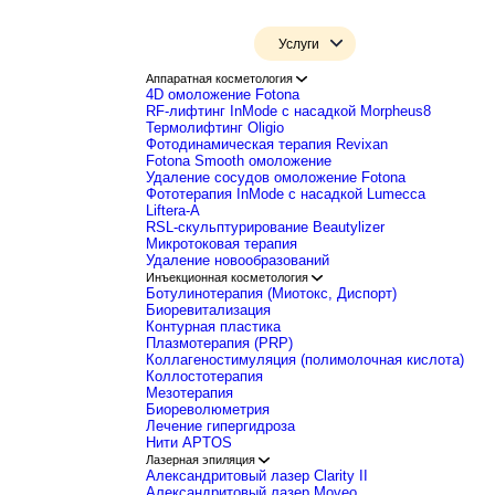
Услуги
Аппаратная косметология
4D омоложение Fotona
RF-лифтинг InMode с насадкой Morp
Термолифтинг Oligio
Фотодинамическая терапия Revixan
Fotona Smooth омоложение
Удаление сосудов омоложение Foto
Фототерапия InMode с насадкой Lum
Liftera-A
RSL-скульптурирование Beautylizer
Микротоковая терапия
Удаление новообразований
Инъекционная косметология
Ботулинотерапия (Миотокс, Диспорт
Биоревитализация
Контурная пластика
Плазмотерапия (PRP)
Коллагеностимуляция (полимолочная
Коллостотерапия
Мезотерапия