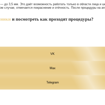
визит в кл
я обработки данных
ецпредложениями!
*Не распространяется на консультации 