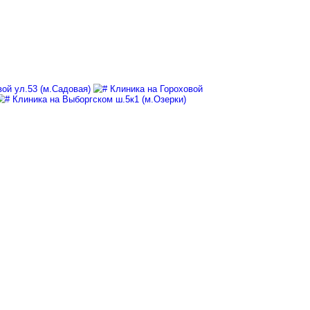
Клиника на Гороховой ул.53 (м.Садовая)
Кли
ул.77 (м.Пушкинская)
Клиника на Выборгском ш.