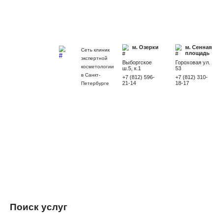
Химические пилинги
Массаж лица
Увлажняющий уход Eclado
м. Озерки
Сеть клиник
экспертной
Выборгское
косметологии
ш.5, к.1
в Санкт-
Поиск услуг
+7 (812) 596-
21-14
Петербурге