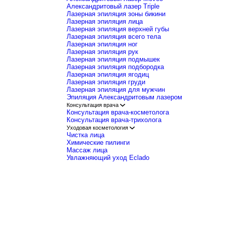
Биореволюметрия
Лечение гипергидроза
Нити APTOS
Лазерная эпиляция
Александритовый лазер Clarity II
Александритовый лазер Moveo
Александритовый лазер Triple
Лазерная эпиляция зоны бикини
Лазерная эпиляция лица
Лазерная эпиляция верхней губы
Лазерная эпиляция всего тела
Лазерная эпиляция ног
Лазерная эпиляция рук
Лазерная эпиляция подмышек
Лазерная эпиляция подбородка
Лазерная эпиляция ягодиц
Лазерная эпиляция груди
Лазерная эпиляция для мужчин
Эпиляция Александритовым лазеро
Консультация врача
Консультация врача-косметолога
Консультация врача-трихолога
Уходовая косметология
Чистка лица