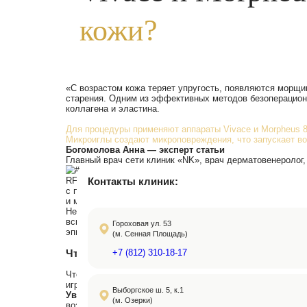
Заполните форму
получения
консультации
Выберите адрес клиники и введите ваш номер телефона:
Гороховая ул. 53
(м. Сенная площадь)
Получить консультацию
Нажимая на кнопку, вы принимаете
условия обработки да
Главная
>
Статьи
>
Vivace и Morpheus
Vivace и Mor