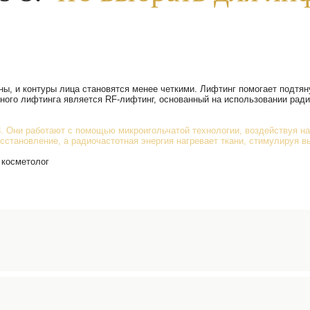
нных
 8: что выбрать для лифтинга кожи?
pheus 8:
что выбра