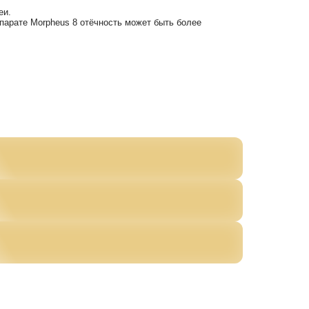
инику!
врачей, удаления новообразований, лазерную эпиляцию, R