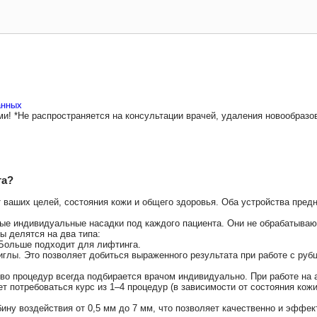
Morpheus 8 и Vivace: подготовка к
RF-лифтингу
и избежать нежелательных эффектов, таких как отеки, с
внимательнее вы отнесетесь к этим рекомендациям, тем б
та важно, чтобы кожа была хорошо увлажнена, особенно 
бы подготовить кожу, можно пройти процедуру биоревита
процедуру.
дуры.
За две недели до сеанса с аппаратом Morpheus 8 ил
здействий. Кожа должна быть в оптимальном состоянии, ч
лю до процедуры исключите из ухода косметику с кислот
аздражение при воздействии радиочастотной энергии. Лу
их препаратов.
Если вы принимаете аспирин или другие 
, чтобы снизить риск появления синяков и гематом, так к
Впервые у
Дарим вам 3000 ру