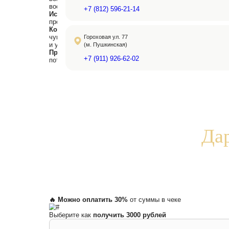
кожи?
«С возрастом кожа теряет упругость, поя
старения. Одним из эффективных методов
коллагена и эластина.
Для процедуры применяют аппараты Vivace
Микроиглы создают микроповреждения, что
Богомолова Анна — эксперт статьи
Главный врач сети клиник «NK», врач дер
Контакты клиник:
RF-лифтинг
решает множество эстетически
с пигментацией, дряблостью кожи на рука
и может стимулировать рост волос.
Несмотря на эффективность, перед
RF-ли
вскармливании, онкологических заболева
Гороховая ул. 53
эпилепсии и приеме антикоагулянтов.
(м. Сенная Площадь)