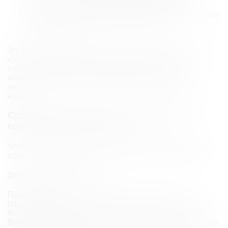
стимулируя
синтез коллагена
и эластина.
Оказывает антиоксидантное действие, защищая
клетки от повреждения свободными
радикалами.
Эффект от биоревитализации заметен практически
сразу: кожа становится более наполненной,
сияющей, уходят мелкие морщинки, вызванные
обезвоживанием, улучшается цвет лица. Это
экспресс‑помощь для уставшей, тусклой и сухой
кожи.
Сравниваем в деталях: плазмолифтинг
против биоревитализации
Чтобы окончательно прояснить ситуацию, давайте
сравним обе методики по ключевым параметрам.
Действующее вещество
Плазмолифтинг:
Собственная плазма крови
пациента, обогащенная тромбоцитами. Абсолютная
биосовместимость, риск аллергии сведен к нулю.
Биоревитализация:
Синтезированная гиалуроновая