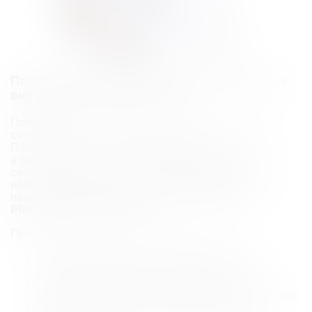
Плазмолифтинг (PRP‑терапия): активация
внутренних ресурсов кожи
Представьте, что ваша кожа — это сад, который
со временем стал хуже плодоносить.
Плазмолифтинг — это не «удобрение» извне,
а технология, которая заставляет саму почву стать
снова плодородной. В основе метода лежит
использование собственной
плазмы крови
пациента, обогащенной тромбоцитами. Это и есть
PRP (Platelet-Rich Plasma)
.
Процедура проходит в несколько этапов:
У пациента забирают небольшой объем
венозной крови (как при обычном анализе).
Пробирку помещают в специальную
центрифугу, где кровь разделяется на фракции.
Для инъекций используется самая ценная