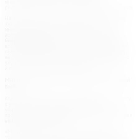
многоуровневый результат. Врачи часто
рекомендуют протоколы, где процедуры чередуются.
Например, курс может начинаться с
PRP‑терапии
,
чтобы «подготовить почву»: улучшить
микроциркуляцию, активировать клетки, снять
воспалительный фон. А затем проводится курс
биоревитализации
, которая на подготовленной,
восприимчивой коже сработает еще эффективнее,
обеспечив максимальное увлажнение и наполнив
ее сиянием. Такой подход позволяет одновременно
улучшить и качество кожи (тургор, плотность),
и ее внешний вид (гидратация, цвет).
Мнение эксперта: как сделать правильный
выбор
Как врач, работающий с обеими методиками, я могу
с уверенностью сказать: не существует
универсально «лучшей» процедуры. Существует
процедура, которая идеально подходит для решения
вашей конкретной задачи
.
«Мой главный совет — не ставьте себе диагноз
по интернету. Приходите на консультацию. Только