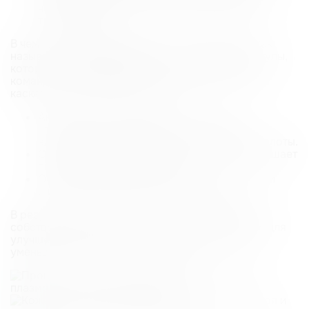
часть — плазма с высокой концентрацией
тромбоцитов
.
В чем же секрет тромбоцитов? Они содержат так
называемые
факторы роста
— белковые молекулы,
которые при попадании в кожу действуют как
команда «к обновлению!». Они запускают целый
каскад биохимических реакций:
Активируют фибробласты — клетки,
отвечающие за производство коллагена,
эластина и собственной гиалуроновой кислоты.
Стимулируют рост новых сосудов, что улучшает
питание и дыхание тканей.
Обладают мощным противовоспалительным
и иммуномодулирующим действием.
В результате кожа начинает восстанавливаться
собственными силами. Это идеальное решение для
улучшения тургора, борьбы с акне и постакне,
уменьшения рубцов и пигментации.