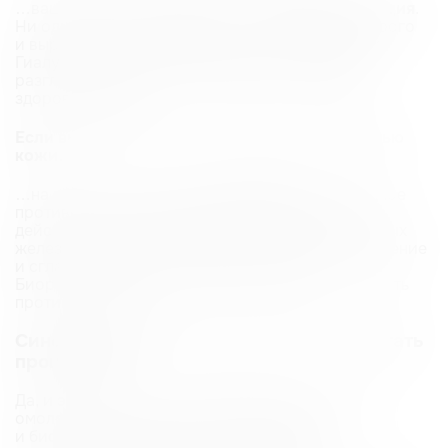
…ваш однозначный фаворит —
биоревитализация
.
Ни одна другая процедура не даст такого быстрого
и выраженного эффекта глубокого увлажнения.
Гиалуроновая кислота вернет коже комфорт,
разгладит мелкую сеточку морщин и подарит
здоровое сияние.
Если вы боретесь с акне, постакне и жирностью
кожи…
…на помощь придет
плазмолифтинг
. Его мощное
противовоспалительное и регенерирующее
действие поможет нормализовать работу сальных
желез, уменьшить воспаления, ускорить заживление
и сгладить пятна и рубчики после акне.
Биоревитализация в острой фазе акне может быть
противопоказана.
Синергия двух титанов: можно ли сочетать
процедуры?
Да, и это одна из самых эффективных стратегий
омоложения! Сочетание плазмолифтинга
и биоревитализации дает комплексный,