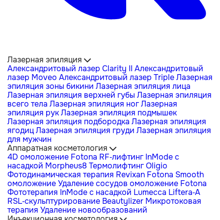
Лазерная эпиляция
Александритовый лазер Clarity II
Александритовый
лазер Moveo
Александритовый лазер Triple
Лазерная
эпиляция зоны бикини
Лазерная эпиляция лица
Лазерная эпиляция верхней губы
Лазерная эпиляция
всего тела
Лазерная эпиляция ног
Лазерная
эпиляция рук
Лазерная эпиляция подмышек
Лазерная эпиляция подбородка
Лазерная эпиляция
ягодиц
Лазерная эпиляция груди
Лазерная эпиляция
для мужчин
Аппаратная косметология
4D омоложение Fotona
RF-лифтинг InMode с
насадкой Morpheus8
Термолифтинг Oligio
Фотодинамическая терапия Revixan
Fotona Smooth
омоложение
Удаление сосудов омоложение Fotona
Фототерапия InMode с насадкой Lumecca
Liftera-A
RSL-скульптурирование Beautylizer
Микротоковая
терапия
Удаление новообразований
Инъекционная косметология