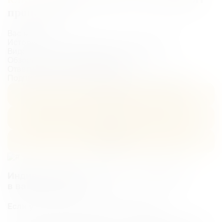
процедуры?
Вас ждет:
Истории наших врачей и их путь в медицине
Видео-разборы популярных процедур
Обзоры нового оборудования
Ответы на вопросы подписчиков
Подпишитесь в удобном для вас мессенджере:
VK
Max
Telegram
Индивидуальный подход: что выбрать
в вашем случае?
Если у вас сухая и обезвоженная кожа…