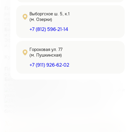
Плазмолифтинг:
Накопительный. Первые
результаты заметны через 1,5–2 недели. Эффект
Выборгское ш. 5, к.1
направлен на улучшение качества кожи, он более
(м. Озерки)
глубокий и долгосрочный.
+7 (812) 596-21-14
Биоревитализация:
Быстрый. Улучшение гидратации
и цвета лица видно уже через несколько дней.
Эффект в первую очередь направлен на увлажнение
и сияние.
Гороховая ул. 77
(м. Пушкинская)
Курс процедур
+7 (911) 926-62-02
Плазмолифтинг:
В среднем 5–7 процедур
с интервалом 2–4 недели.
Биоревитализация:
В среднем 3–5 процедуры
с интервалом 2–4 недели.
Хотите заглянуть за кулисы работы
клиники
и посмотреть как проходят