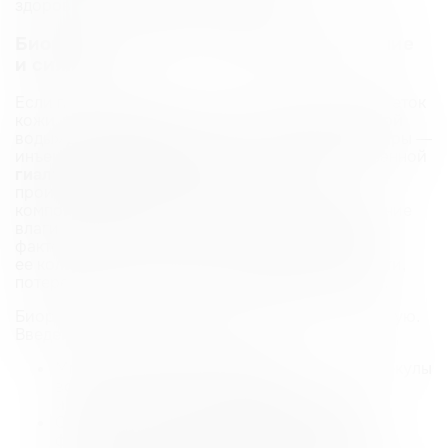
Биоревитализация: глубокое увлажнение
и сияние
Если плазмолифтинг — это «тренировка» для клеток
кожи, то биоревитализация — это «стакан чистой
воды» для обезвоженной кожи. Основа процедуры —
инъекции препаратов на основе стабилизированной
гиалуроновой кислоты
неживотного
происхождения. Это вещество — ключевой
компонент нашей кожи, отвечающий за удержание
влаги. С возрастом и под влиянием негативных
факторов (солнце, стресс, неправильный уход)
ее количество снижается, что приводит к сухости,
потере упругости и появлению мелких морщин.
Биоревитализация решает эту проблему напрямую.
Введенная гиалуроновая кислота:
Мгновенно притягивает и удерживает молекулы
воды, обеспечивая глубокое
и пролонгированное
увлажнение
дермы.
Создает оптимальную среду для работы
фибробластов, тем самым опосредованно