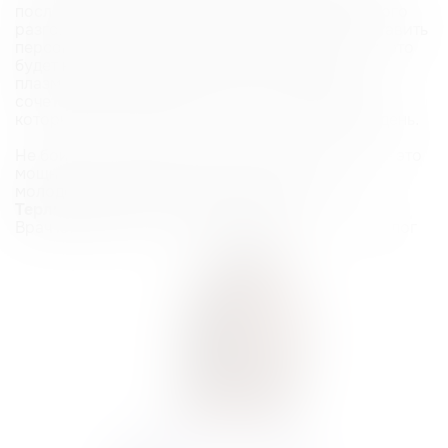
после очного осмотра, сбора анамнеза и честного
разговора о ваших ожиданиях мы сможем составить
персональный план преображения. Для кого-то это
будет курс биоревитализации, для кого-то —
плазмолифтинга, а для кого-то — их грамотное
сочетание. Главная цель — получить результат,
который будет радовать вас в зеркале каждый день.
Не бойтесь инъекций. В руках опытного врача — это
мощный инструмент для сохранения вашей
молодости, здоровья и красоты кожи».
Терликова Нина — эксперт статьи
Врач клиники «NK», дерматовенеролог, косметолог