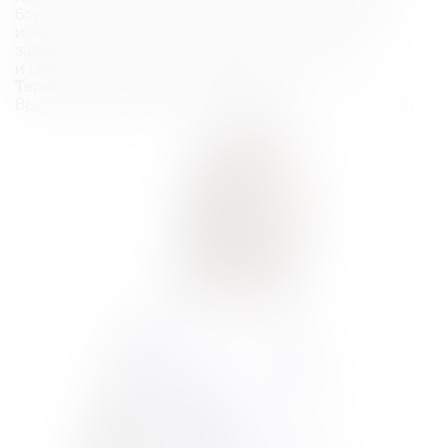
борется с воспалениями, улучшает качество кожи
и запускает естественное омоложение. Выбор
зависит от исходного состояния вашей кожи
и целей, которых вы хотите достичь».
Терликова Нина — эксперт статьи
Врач клиники «NK», дерматовенеролог, косметолог