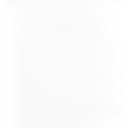
эффективно решает не только возрастные изменения,
но и множество других проблем с кожей.
Биоревитализация рекомендуется при:
Сухость и шелушение кожи.
Процедура
восстанавливает водный баланс, устраняя
обезвоженность, вызванную природными
особенностями или воздействием внешних
факторов (мороз, солнце, загрязнения, табачный
дым).
Возрастные изменения.
Потеря упругости,
дряблость и морщины успешно корректируются
благодаря стимуляции синтеза коллагена и
эластина.
Проблемы с текстурой кожи.
Биоревитализация
помогает выровнять поверхность, уменьшить
расширенные поры и восстановить кожу после
акне и угрей.
Мимические морщины.
Процедура смягчает их
проявление, делая кожу более гладкой.
Солнечные ожоги и подготовка к жаркому
климату.
Предупреждает негативное воздействие
УФ-лучей, улучшая состояние кожи после загара.
Воздействие холода и ветра.
Подходит для
восстановления кожи после длительного