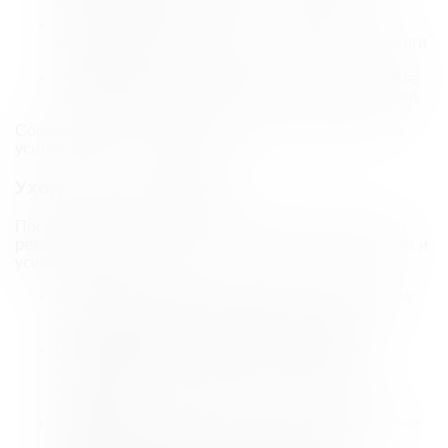
течение 48 часов.
Откажитесь от использования агрессивных
косметических средств, таких как скрабы, пилинги
и ретиноиды.
Используйте увлажняющие средства и следуйте
рекомендациям косметолога для ухода за кожей.
Соблюдение этих правил ускорит восстановление и
усилит эффект от процедуры.
Уход после процедуры
После биоревитализации важно соблюдать простые
рекомендации для минимизации побочных эффектов и
усиления результата.
Откажитесь от физических нагрузок.
Первые
48 часов избегайте интенсивных тренировок,
чтобы не усилить покраснение и отеки.
Не трогайте лицо.
В первые часы после
процедуры не касайтесь кожи и избегайте
массажа, чтобы снизить риск раздражения и
инфекции.
Ограничьте пребывание на солнце.
В течение
недели защищайте лицо от ультрафиолета,