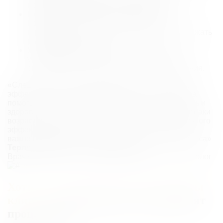
используя средства с SPF 30 и выше.
Исключите тепловые процедуры.
Воздержитесь от посещения бани, сауны и
горячих ванн в течение 5–7 дней, чтобы избежать
расширения сосудов.
Увлажняйте кожу.
Используйте мягкие
увлажняющие средства, рекомендованные
специалистом, для поддержки восстановления.
«Следование рекомендациям позволяет повысить
эффективность биоревитализации. Эта процедура
помогает вернуть тканям увлажненность, упругость и
здоровый цвет, устраняя сухость, тусклость и признаки
возрастных изменений. Чтобы достичь максимального
эффекта и избежать нежелательных последствий,
важно соблюдать все предписания до и после сеанса»
Терликова Нина — эксперт статьи
Врач сети клиник «NK», дерматовенеролог, косметолог
Хотите заглянуть за кулисы работы
клиники
и посмотреть как проходят
процедуры?