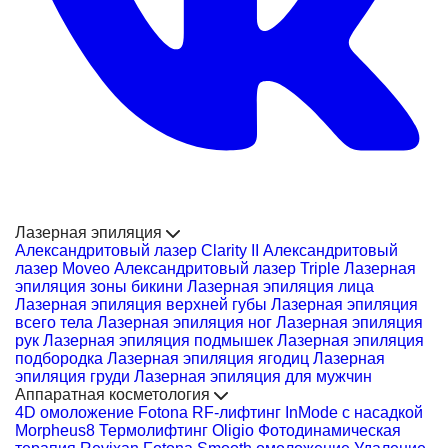
Лазерная эпиляция
Александритовый лазер Clarity II
Александритовый
лазер Moveo
Александритовый лазер Triple
Лазерная
эпиляция зоны бикини
Лазерная эпиляция лица
Лазерная эпиляция верхней губы
Лазерная эпиляция
всего тела
Лазерная эпиляция ног
Лазерная эпиляция
рук
Лазерная эпиляция подмышек
Лазерная эпиляция
подбородка
Лазерная эпиляция ягодиц
Лазерная
эпиляция груди
Лазерная эпиляция для мужчин
Аппаратная косметология
4D омоложение Fotona
RF-лифтинг InMode с насадкой
Morpheus8
Термолифтинг Oligio
Фотодинамическая