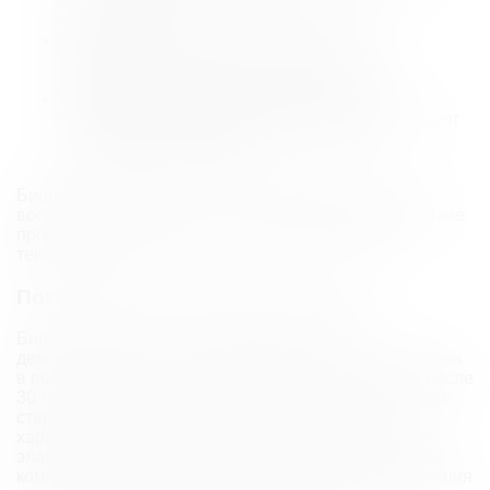
восстанавливая оптимальный уровень
увлажненности.
Ускоряет процесс восстановления.
Биоревитализация активирует клеточное
обновление, улучшая текстуру кожи.
Стимулирует выработку собственной
гиалуроновой кислоты.
Процедура активирует
синтез гиалуроновой кислоты в дерме,
компенсируя её дефицит.
Биоревитализация не только глубоко увлажняет и
восстанавливает кожу, но и стимулирует естественные
процессы омоложения, улучшая внешний вид и
текстуру кожи.
Показания для биоревитализации
Биоревитализация – процедура, которая
демонстрирует наибольшую эффективность у женщин
в возрасте от 25 до 50 лет. Особенно она полезна после
30 лет, когда начинают проявляться первые признаки
старения, но изменения еще не носят глубокий
характер. С возрастом кожа утрачивает коллаген и
эластин, и для их восстановления требуются более
комплексные методы. Тем не менее, биоревитализация