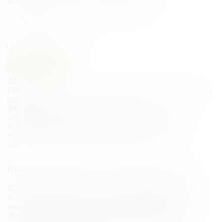
Выберите как
получить 3000 рублей
Телефон
Получить 3000р
Нажимая на кнопку, вы принимаете
условия обработки
данных
*Не суммируется с другими акциями и
спецпредложениями!
*Не распространяется на
консультации врачей, удаления новообразований,
лазерную эпиляцию, RSL. Ермакову А.А.!
Противопоказания и возможные риски
Биоревитализация – безопасная процедура, однако,
как и любая косметологическая манипуляция, она
имеет противопоказания и потенциальные риски.
Чтобы избежать нежелательных последствий,