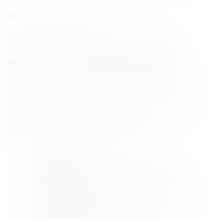
Основы процедуры
Гиалуроновая кислота – природное вещество,
вырабатываемое организмом, которое играет
ключевую роль в поддержании увлажненности и
упругости тканей. Она удерживает влагу, придавая
коже гладкость и свежий вид. Взаимодействуя с
фибробластами – клетками, отвечающими за синтез
коллагена и эластина – гиалуроновая кислота
способствует сохранению эластичности и прочности
тканей.
С возрастом её выработка замедляется, а активность
фибробластов снижается, что ведет к снижению
упругости, сухости и появлению морщин.
Роль гиалуроновой кислоты при
биоревитализации:
Стимулирует активность фибробластов.
Увлажнение кожи усиливает деятельность
фибробластов, что способствует повышенному
синтезу коллагена и эластина.
Глубоко увлажняет ткани.
Гиалуроновая
кислота эффективно удерживает влагу в клетках,