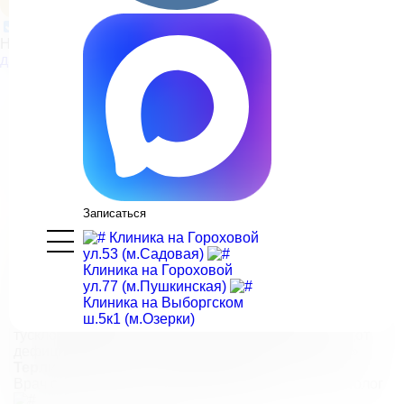
Нажимая на кнопку, вы принимаете
условия обработки
данных
Главная
>
Статьи
>
Биоревитализация: простое объяснение сложной
процедуры
Биоревитализация:
простое
объяснение сложной
Записаться
процедуры
Клиника на Гороховой
«Биоревитализация – процедура, при которой
ул.53 (м.Садовая)
гиалуроновая кислота вводится в кожу для
Клиника на Гороховой
восстановления увлажненности, упругости и
ул.77 (м.Пушкинская)
уменьшения морщин. С возрастом уровень
Клиника на Выборгском
гиалуроновой кислоты снижается, что ведет к сухости и
ш.5к1 (м.Озерки)
тусклости кожи. Инъекции помогают восполнить этот
дефицит, возвращая коже свежий и здоровый вид»
Терликова Нина — эксперт статьи
Врач сети клиник «NK», дерматовенеролог, косметолог