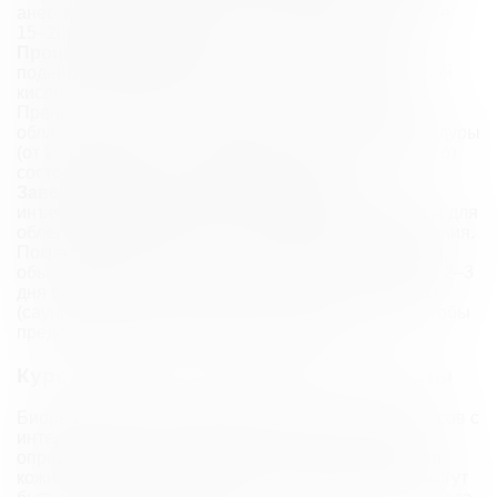
анестезирующий крем, который действует в течение
15–20 минут, уменьшая неприятные ощущения.
Процесс инъекций.
После того как анестезия
подействует, врач выполнит инъекции гиалуроновой
кислоты с помощью тонкой иглы или аппарата.
Препарат вводят в проблемные зоны, такие как
область вокруг глаз, лоб, щеки и шея. Время процедуры
(от 20 до 40 минут) и количество инъекций зависят от
состояния кожи и площади обработки.
Завершающий этап и рекомендации.
После
инъекций косметолог нанесет успокаивающий крем для
облегчения дискомфорта и ускорения восстановления.
Покраснение и отечность, которые могут появиться,
обычно проходят через несколько часов. В первые 2–3
дня рекомендуется избегать высокой температуры
(саун, горячих ванн) и прямых солнечных лучей, чтобы
предотвратить нежелательные реакции.
Курс процедур и ожидаемые результаты
Биоревитализация проводится курсом из 3–5 сеансов с
интервалами в 2–4 недели. Количество процедур
определяется индивидуально, исходя из состояния
кожи и поставленных задач. При необходимости могут