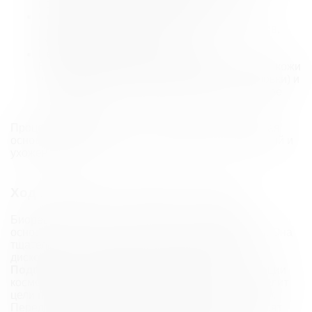
пребывания в холодном климате.
Сосудистая сеточка (купероз).
Улучшает
микроциркуляцию и укрепляет стенки сосудов,
уменьшая покраснения.
Реабилитация после процедур.
Биоревитализация ускоряет восстановление кожи
после аппаратных методик (пилинги, шлифовки) и
пластических операций, обеспечивая глубокое
увлажнение.
Процедура обеспечивает комплексный уход, решая
основные проблемы кожи и возвращая ей здоровый и
ухоженный вид.
Ход процедуры биоревитализации
Биоревитализация – эффективная процедура,
основанная на инъекциях гиалуроновой кислоты. Она
тщательно спланирована, чтобы минимизировать
дискомфорт и дать максимальный результат.
Подготовка к биоревитализации.
На консультации
косметолог оценит состояние вашей кожи, определит
цели процедуры и подберет подходящий препарат.
Перед началом процедуры кожу очищают и наносят