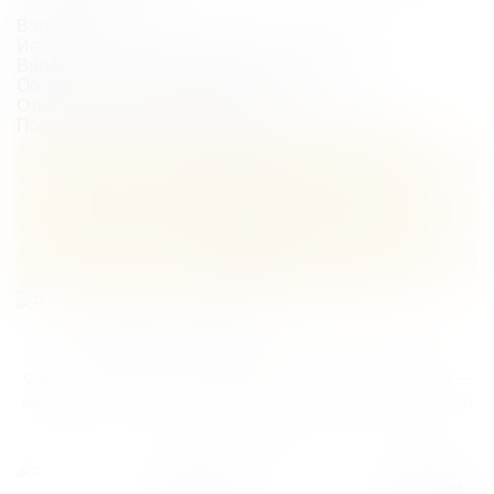
Вас ждет:
Истории наших врачей и их путь в медицине
Видео-разборы популярных процедур
Обзоры нового оборудования
Ответы на вопросы подписчиков
Подпишитесь в удобном для вас мессенджере:
VK
Max
Telegram
Найдите клинику
рядом с вами
Озерки, Сенная площадь, Пушкинская в Санкт-Петербурге —
каждая в 2 минутах от метро, работаем ежедневно с 10:00 до
21:00
Клиника на
Клиника на