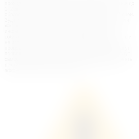
проходят через несколько часов, но иногда держатся до
1–2 дней. Гематомы. В местах уколов могут
образоваться синяки, которые исчезнут через 3–7 дней.
Зуд и жжение. Иногда может возникать легкий зуд или
жжение, но эти ощущения быстро проходят. Риск
инфекции. Чтобы избежать инфекции, важно
соблюдать гигиену, не трогать обработанную область и
не использовать косметику в первые часы после
процедуры. Неровности кожи. В редких случаях могут
появляться небольшие уплотнения, которые исчезнут
самостоятельно через несколько дней. Если следовать
рекомендациям косметолога, вероятность этих
эффектов сводится к минимуму.