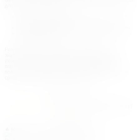
быть назначены дополнительные курсы в течение года
для закрепления эффекта.
Восстановление уровня увлажненности кожи и
разглаживание морщин
Улучшение текстуры и выравнивание тона кожи
Уменьшение отечности и осветление темных
кругов под глазами
Результат сохраняется от 6 до 12 месяцев, в
зависимости от особенностей кожи и регулярности
ухода. Для продления эффекта рекомендуется
повторять курс биоревитализации и включить в
повседневный уход увлажняющие и антивозрастные
средства, подобранные специалистом.
Впервые у нас?
Дарим вам 3000 рублей
на первый визит
в клинику!
🔥 Можно оплатить 30%
от суммы в чеке